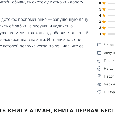
 чтобы обмануть систему и открыть дорогу
6
5
4
ое детское воспоминание — запущенную дачу
3
ись её забытые рисунки и надпись о
2
ружение меняет локацию, добавляет деталей
1
аблокировала в памяти. Ит понимает: они
Читаю
о которой девочка когда-то решила, что её
Хочу 
Прочи
Не до
Недоп
Чёрны
В изб
ТЬ КНИГУ АТМАН, КНИГА ПЕРВАЯ БЕС