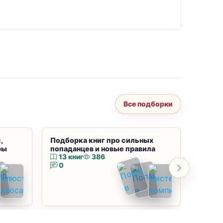
Все подборки
,
Подборка книг про сильных
Подбор
ры
попаданцев и новые правила
магию
13 книг
386
10 к
0
0