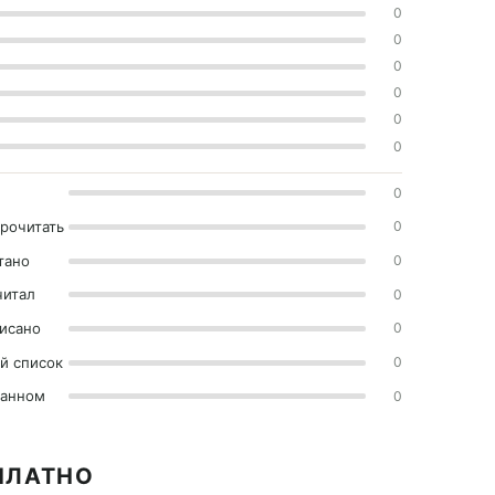
0
0
0
0
0
0
0
прочитать
0
тано
0
читал
0
исано
0
й список
0
ранном
0
ПЛАТНО