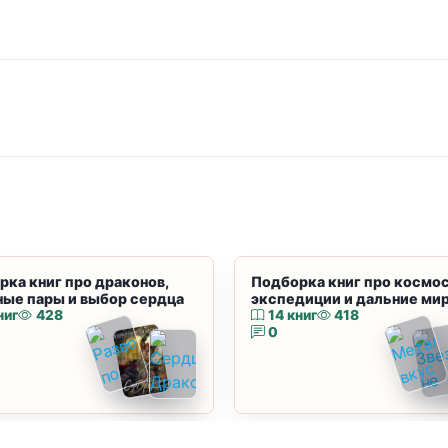
рка книг про драконов,
Подборка книг про космос
ные пары и выбор сердца
экспедиции и дальние ми
ниг
428
14 книг
418
0