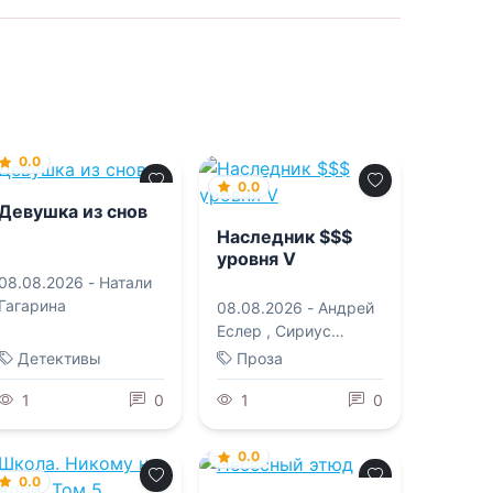
0.0
0.0
Девушка из снов
Наследник $$$
уровня V
08.08.2026 -
Натали
Гагарина
08.08.2026 -
Андрей
Еслер
,
Сириус
Дрейк
Детективы
Проза
1
0
1
0
0.0
0.0