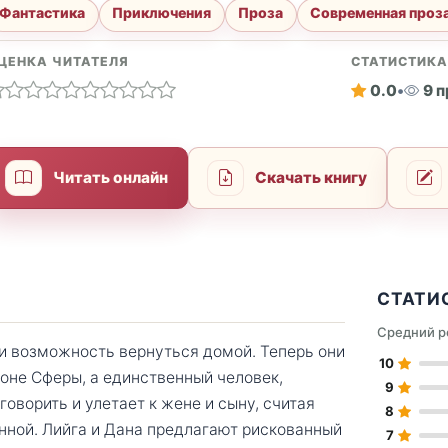
Фантастика
Приключения
Проза
Современная проз
ЦЕНКА ЧИТАТЕЛЯ
СТАТИСТИК
0.0
•
9 
Читать онлайн
Скачать книгу
СТАТИ
Средний р
ли возможность вернуться домой. Теперь они
10
зоне Сферы, а единственный человек,
9
оворить и улетает к жене и сыну, считая
8
нной. Лийга и Дана предлагают рискованный
7