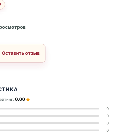
а
А
просмотров
Оставить отзыв
СТИКА
0.00
ейтинг:
0
0
0
0