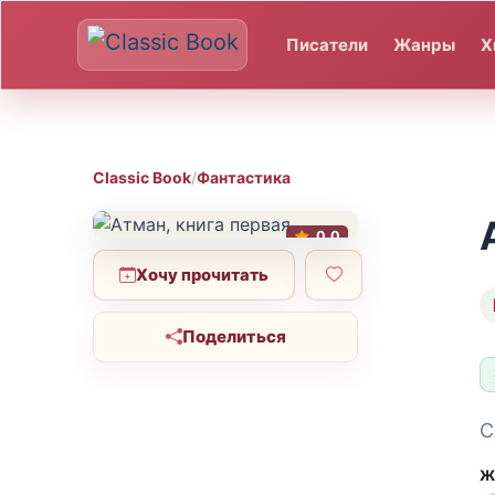
Писатели
Жанры
Х
Classic Book
/
Фантастика
0.0
Хочу прочитать
Поделиться
С
Ж