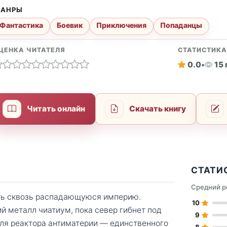
АНРЫ
Фантастика
Боевик
Приключения
Попаданцы
ЦЕНКА ЧИТАТЕЛЯ
СТАТИСТИК
0.0
•
15
Читать онлайн
Скачать книгу
СТАТИ
Средний р
ть сквозь распадающуюся империю.
10
й металл чиатиум, пока север гибнет под
9
для реактора антиматерии — единственного