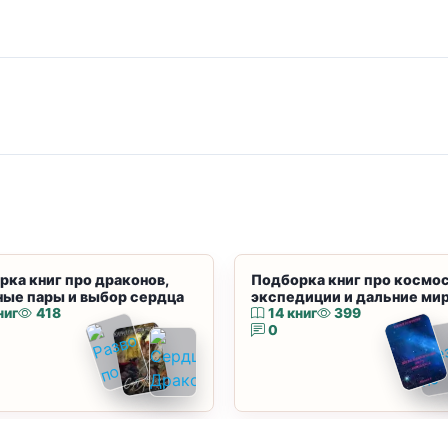
рка книг про драконов,
Подборка книг про космос
ные пары и выбор сердца
экспедиции и дальние ми
ниг
418
14 книг
399
0