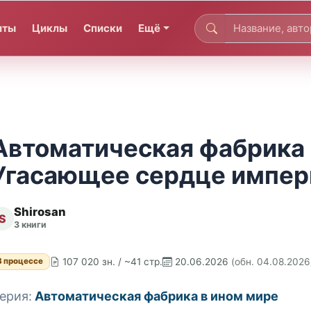
иты
Циклы
Списки
Ещё
Автоматическая фабрика 
Угасающее сердце импери
Shirosan
S
3 книги
107 020 зн. / ~41 стр.
20.06.2026
(обн. 04.08.2026
В процессе
ерия:
Автоматическая фабрика в ином мире