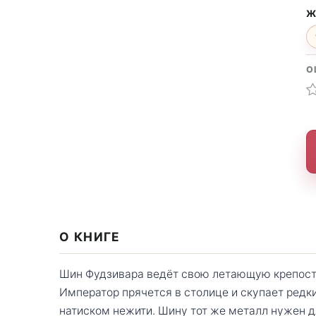
Ж
О
О КНИГЕ
Шин Фудзивара ведёт свою летающую крепос
Император прячется в столице и скупает редки
натиском нежити. Шину тот же металл нужен 