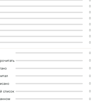
0
0
0
0
0
0
0
0
0
прочитать
0
тано
0
читал
0
исано
0
й список
0
ранном
0