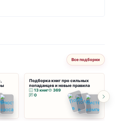
Все подборки
,
Подборка книг про сильных
Подбор
ры
попаданцев и новые правила
магию
13 книг
369
10 к
0
0