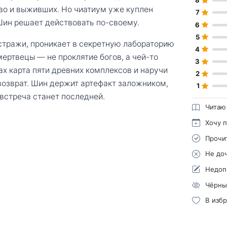
8
во и выживших. Но чиатиум уже куплен
7
Шин решает действовать по-своему.
6
5
стражи, проникает в секретную лабораторию
4
ертвецы — не проклятие богов, а чей-то
3
ах карта пяти древних комплексов и наручи
2
х возврат. Шин держит артефакт заложником,
1
встреча станет последней.
Читаю
Хочу 
Прочи
Не до
Недоп
Чёрны
В изб