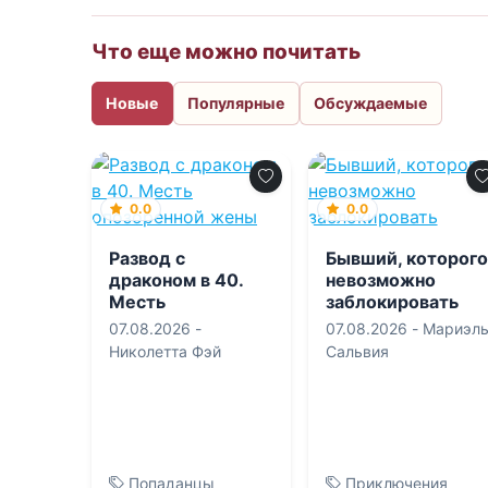
Что еще можно почитать
Новые
Популярные
Обсуждаемые
0.0
0.0
Развод с
Бывший, которого
драконом в 40.
невозможно
Месть
заблокировать
опозоренной
07.08.2026 -
07.08.2026 -
Мариэл
жены
Николетта Фэй
Сальвия
Попаданцы
Приключения