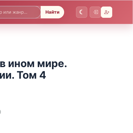
Найти
в ином мире.
и. Том 4
)