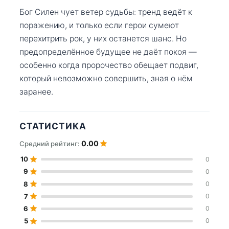
Бог Силен чует ветер судьбы: тренд ведёт к
поражению, и только если герои сумеют
перехитрить рок, у них останется шанс. Но
предопределённое будущее не даёт покоя —
особенно когда пророчество обещает подвиг,
который невозможно совершить, зная о нём
заранее.
СТАТИСТИКА
0.00
Средний рейтинг:
10
0
9
0
8
0
7
0
6
0
5
0