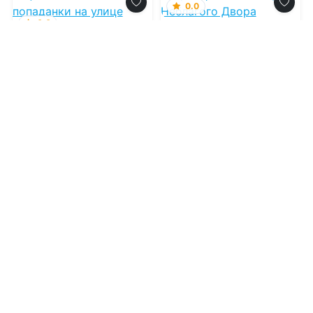
0.0
0.0
Принцесса.
Наследник
Цветочная лавка
Неблагого Двора
попаданки на улице
Теней
09.08.2026 -
Анастасия
Феникс
09.08.2026 -
Юлия
Правдина
Попаданцы
Фэнтези
3
0
2
0
0.0
0.0
Бывшая жена
Регрессор: Я
короля драконов
раскрою ваши
тайны. Книга 3
09.08.2026 -
Ольга
09.08.2026 -
Александр
Иконникова
Кронос
Проза
Фантастика