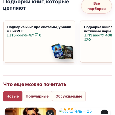
Подборки книг, которые
Все
цепляют
подборки
Подборка книг про системы, уровни
Подборка книг пр
и ЛитРПГ
истинные пары и
15 книг
471
0
13 книг
436
0
Что еще можно почитать
Новые
Популярные
Обсуждаемые
0.0