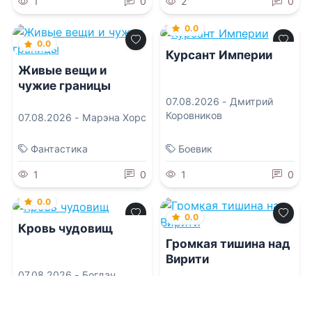
1
0
2
0
0.0
0.0
Курсант Империи
Живые вещи и
чужие границы
07.08.2026 -
Дмитрий
Коровников
07.08.2026 -
Марэна Хорс
Фантастика
Боевик
1
0
1
0
0.0
0.0
Кровь чудовищ
Громкая тишина над
Вирити
07.08.2026 -
Богдан
Мостипан
07.08.2026 -
Тая Коу