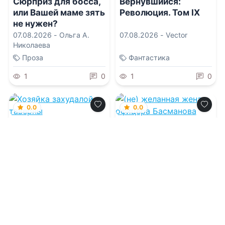
Сюрприз для босса,
Вернувшийся:
или Вашей маме зять
Революция. Том IX
не нужен?
07.08.2026 -
Ольга А.
07.08.2026 -
Vector
Николаева
Проза
Фантастика
1
0
1
0
0.0
0.0
Хозяйка захудалой
(не) желанная жена
таверны
офицера Басманова
07.08.2026 -
Евгения
07.08.2026 -
Анна Арно
Зимина
Молодежная
Проза
литература
1
0
1
0