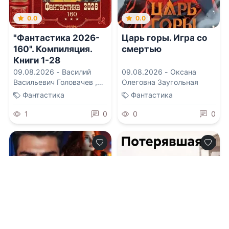
0.0
0.0
"Фантастика 2026-
Царь горы. Игра со
160". Компиляция.
смертью
Книги 1-28
09.08.2026 -
Василий
09.08.2026 -
Оксана
Васильевич Головачев
,
Олеговна Заугольная
Василиса Мельницкая
,
Фантастика
Фантастика
Вахтанг Глурджидзе
,
Лисса Мун
,
Ольга
1
0
0
0
Владимировна Которова