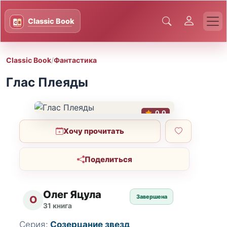
Classic Book
/
Фантастика
Глас Плеяды
0.0
Хочу прочитать
Поделиться
Олег Яцула
Завершена
О
31 книга
Серия:
Созерцание звезд