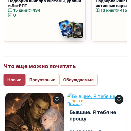
Подборка книг про системы, уровни
Подборка книг пр
и ЛитРПГ
истинные пары и
15 книг
434
13 книг
415
0
Что еще можно почитать
Новые
Популярные
Обсуждаемые
0.0
Бывшие. Я тебя не
прощу