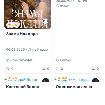
06.08.2026 -
Юлия
Ильская
0.0
Знамя Нокдара
06.08.2026 -
Лина Камар
Приключения
Боевик
0
0
0
0
0.0
0.0
Костяной Ворон
Одержимая душа
06.08.2026 -
Ксения
06.08.2026 -
Диана