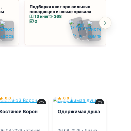
,
Подборка книг про сильных
Подбор
ры
попаданцев и новые правила
магию
13 книг
368
10 к
0
0
0.0
0.0
Костяной Ворон
Одержимая душа
06.08.2026 -
Ксения
06.08.2026 -
Диана