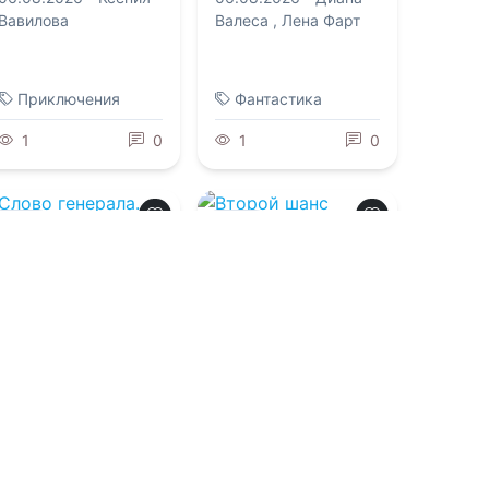
Вавилова
Валеса
,
Лена Фарт
Приключения
Фантастика
1
0
1
0
0.0
0.0
Слово генерала.
Второй шанс
Свадьбе не быть
княжны Леи
06.08.2026 -
Оливия
06.08.2026 -
Татьяна
Бонд
Этерра
Боевик
Приключения
1
0
1
0