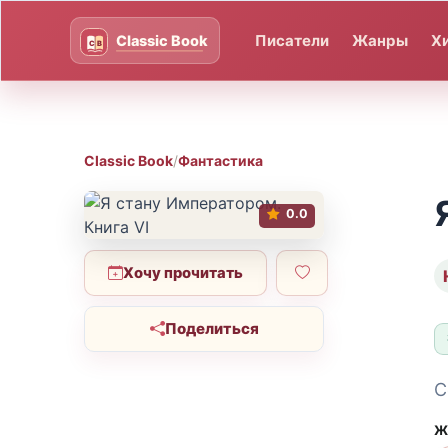
Писатели
Жанры
Х
Classic Book
/
Фантастика
0.0
Хочу прочитать
Поделиться
С
Ж