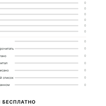
0
0
0
0
0
0
0
прочитать
0
тано
0
читал
0
исано
0
й список
0
ранном
0
I БЕСПЛАТНО