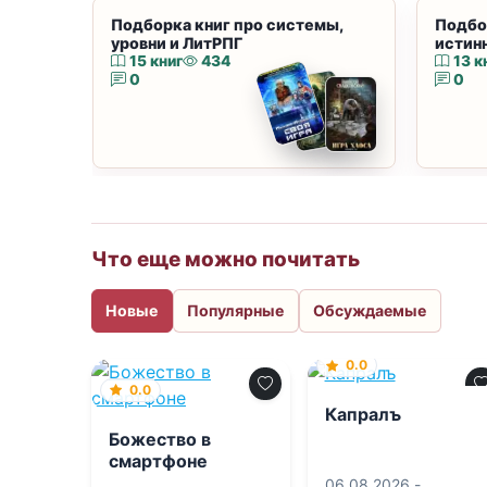
Подборка книг про системы,
Подбо
уровни и ЛитРПГ
истин
15 книг
434
13 к
0
0
Что еще можно почитать
Новые
Популярные
Обсуждаемые
0.0
0.0
Капралъ
Божество в
смартфоне
06.08.2026 -