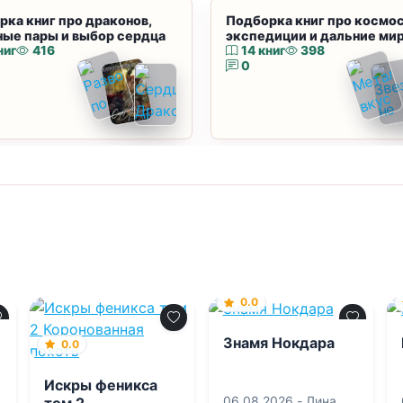
рка книг про драконов,
Подборка книг про космос
ные пары и выбор сердца
экспедиции и дальние ми
ниг
416
14 книг
398
0
0.0
Знамя Нокдара
0.0
Искры феникса
06.08.2026 -
Лина
том 2