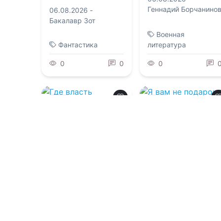
Геннадий Борчанино
06.08.2026 -
Бакалавр Зот
Военная
Фантастика
литература
0
0
0
0.0
0.0
Где власть
Я вам не подарок,
встречает сердце
магистр!
06.08.2026 -
06.08.2026 -
Дита
Виктория Руиза
Терми
Приключения
Фантастика
2
0
2