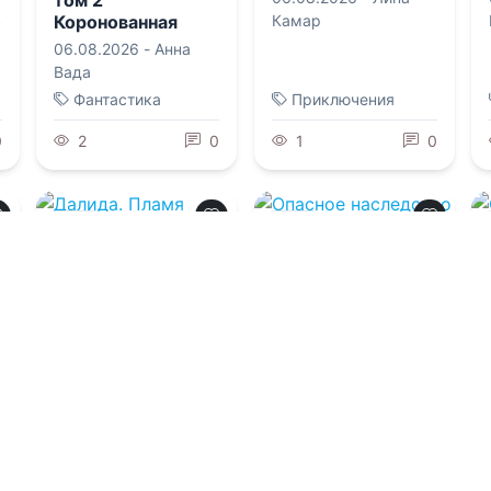
Коронованная
в
Камар
похоть
06.08.2026 -
Анна
Вада
Фантастика
Приключения
0
2
0
1
0
0.0
0.0
Далида. Пламя
Опасное
Эльбириона
наследство мисс
Прайс
06.08.2026 -
Сан
06.08.2026 -
Наталья
Моди
Дягилева
Приключения
Фантастика
0
1
0
2
0