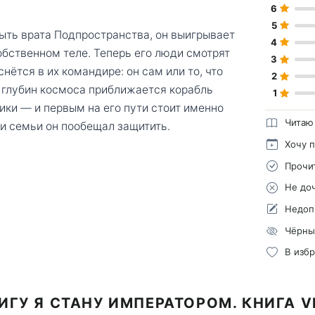
6
5
ыть врата Подпространства, он выигрывает
4
обственном теле. Теперь его люди смотрят
3
снётся в их командире: он сам или то, что
2
з глубин космоса приближается корабль
1
ики — и первым на его пути стоит именно
Читаю
ьи семьи он пообещал защитить.
Хочу 
Прочи
Не до
Недоп
Чёрны
В изб
ИГУ Я СТАНУ ИМПЕРАТОРОМ. КНИГА V