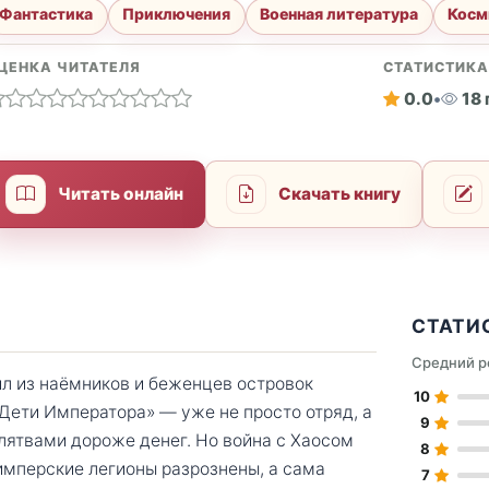
Фантастика
Приключения
Военная литература
Косм
ЦЕНКА ЧИТАТЕЛЯ
СТАТИСТИК
0.0
•
18
Читать онлайн
Скачать книгу
СТАТИ
Средний р
л из наёмников и беженцев островок
10
Дети Императора» — уже не просто отряд, а
9
клятвами дороже денег. Но война с Хаосом
8
имперские легионы разрознены, а сама
7