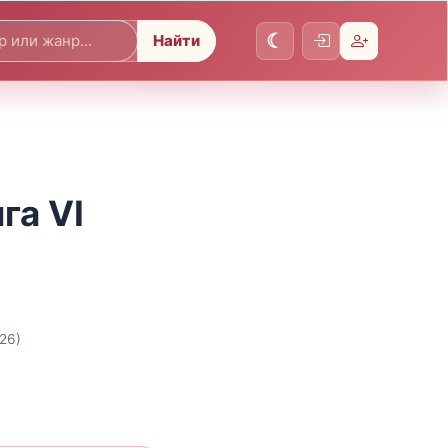
Найти
га VI
026)