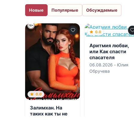
Новые
Популярные
Обсуждаемые
0.0
Аритмия любви,
или Как спасти
спасателя
06.08.2026 -
Юлия
Обручева
0.0
Залимхан. На
таких как ты не
женятся
06.08.2026 -
Мила
Реброва