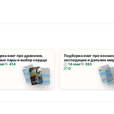
рка книг про драконов,
Подборка книг про космос
ные пары и выбор сердца
экспедиции и дальние ми
ниг
414
14 книг
393
0