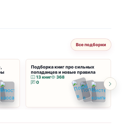
Все подборки
,
Подборка книг про сильных
Подбор
ры
попаданцев и новые правила
магию
13 книг
368
10 к
0
0