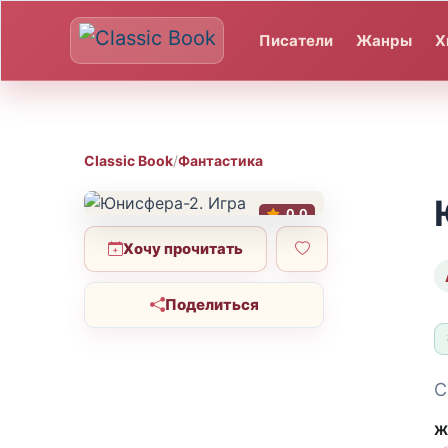
Писатели
Жанры
Х
Classic Book
/
Фантастика
0.0
Хочу прочитать
Поделиться
С
Ж