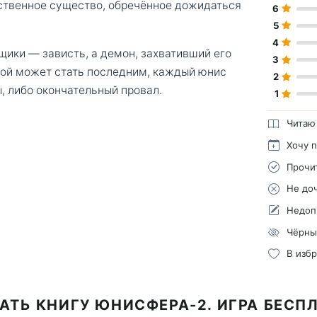
ественное существо, обречённое дожидаться
6
5
4
щики — зависть, а демон, захвативший его
3
 бой может стать последним, каждый юнис
2
, либо окончательный провал.
1
Читаю
Хочу 
Прочи
Не до
Недоп
Чёрны
В изб
АТЬ КНИГУ ЮНИСФЕРА-2. ИГРА БЕСП