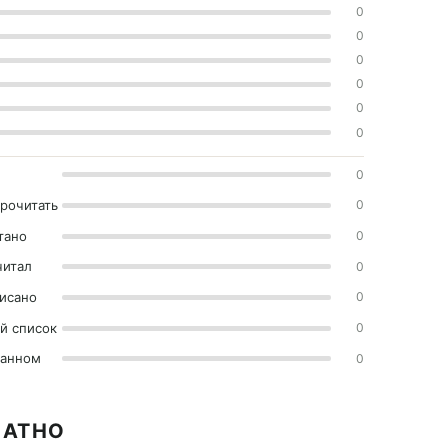
0
0
0
0
0
0
0
прочитать
0
тано
0
читал
0
исано
0
й список
0
ранном
0
ЛАТНО