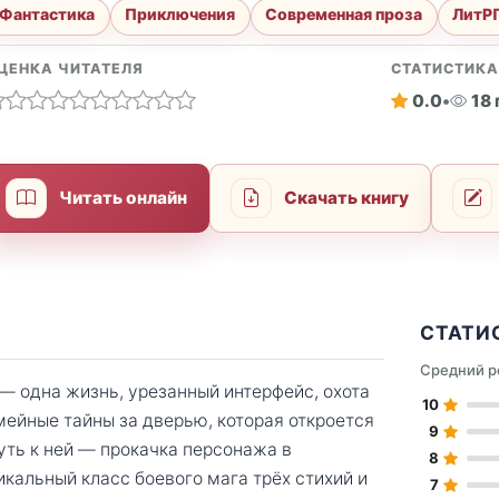
Фантастика
Приключения
Современная проза
ЛитР
ЦЕНКА ЧИТАТЕЛЯ
СТАТИСТИК
0.0
•
18
Читать онлайн
Скачать книгу
СТАТИ
Средний р
— одна жизнь, урезанный интерфейс, охота
10
мейные тайны за дверью, которая откроется
9
уть к ней — прокачка персонажа в
8
альный класс боевого мага трёх стихий и
7