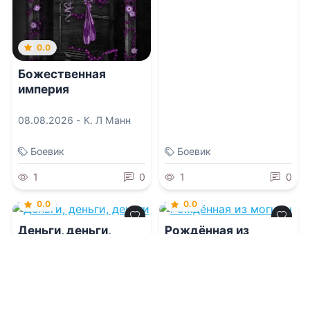
0.0
Божественная
империя
08.08.2026 -
К. Л Манн
Боевик
Боевик
1
0
1
0
0.0
0.0
Деньги, деньги,
Рождённая из
деньги
могилы
08.08.2026 -
Эд Макбейн
08.08.2026 -
Нэнси
,
Евгений Роменович Сова
Эвервин
Детективы
Фантастика