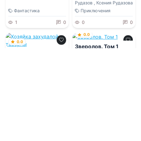
Рудазов
,
Ксения Рудазова
Фантастика
Приключения
1
0
0
0
0.0
0.0
Зверолов. Том 1
Хозяйка захудалой
таверны
07.08.2026 -
Александр
Рудазов
,
Ксения Рудазова
07.08.2026 -
Евгения
Зимина
Проза
Фантастика
1
0
1
0
0.0
0.0
Чужая траектория
Давай останемся
бывшими?