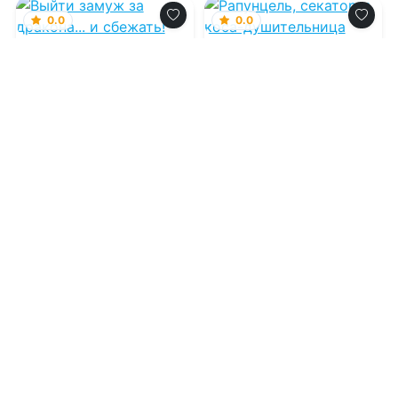
0.0
0.0
Выйти замуж за
Рапунцель, секатор
дракона... и
и коса-
сбежать!
душительница
07.08.2026 -
Полина
07.08.2026 -
Марина
Верховцева
Комарова
Фэнтези
Приключения
1
0
1
0
0.0
О, мой бог... или
вынеси меня, если
сможешь!
07.08.2026 -
Мира Вишес
,
Надежда Мамаева