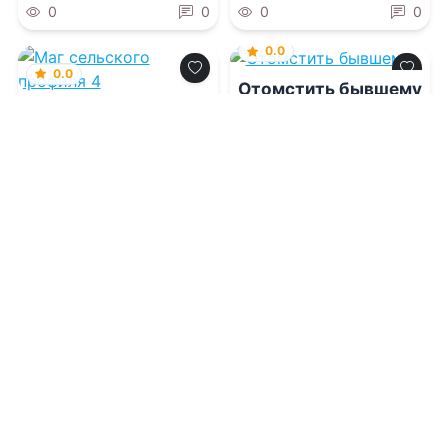
0
0
0
0
0.0
0.0
Отомстить бывшему
Маг сельского
профиля 4
10.08.2026 -
Инна
Матвеева
10.08.2026 -
Алексей
Широков
Приключения
Проза
0
0
1
0
0.0
0.0
Волкодав 3
Телохранитель для
пышки 2
10.08.2026 -
Аристарх
Риддер
10.08.2026 -
Рэй Харт