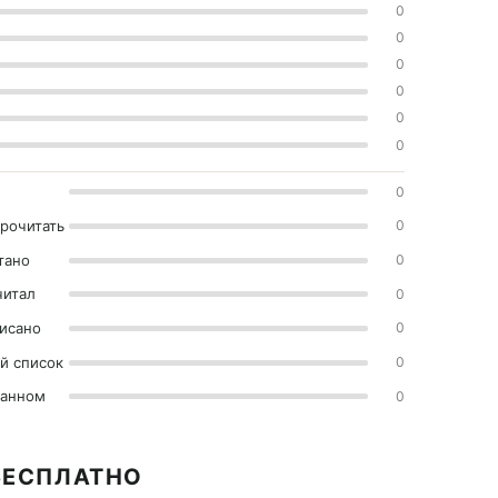
0
0
0
0
0
0
0
прочитать
0
тано
0
читал
0
исано
0
й список
0
ранном
0
 БЕСПЛАТНО