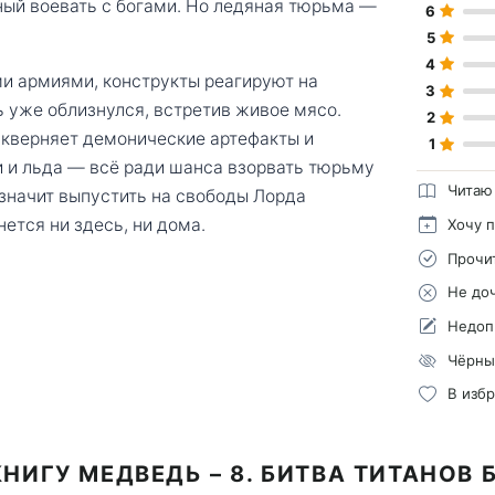
ный воевать с богами. Но ледяная тюрьма —
6
5
4
и армиями, конструкты реагируют на
3
 уже облизнулся, встретив живое мясо.
2
кверняет демонические артефакты и
1
и и льда — всё ради шанса взорвать тюрьму
Читаю
 значит выпустить на свободы Лорда
ется ни здесь, ни дома.
Хочу 
Прочи
Не до
Недоп
Чёрны
В изб
НИГУ МЕДВЕДЬ – 8. БИТВА ТИТАНОВ