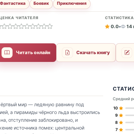
Фантастика
Боевик
Приключения
ЦЕНКА ЧИТАТЕЛЯ
СТАТИСТИК
0.0
•
14
Читать онлайн
Скачать книгу
СТАТИ
Средний р
мёртвый мир — ледяную равнину под
10
гией, а пирамиды чёрного льда выстроились
9
на, отступление заблокировано, и
8
жение источника помех: центральной
7