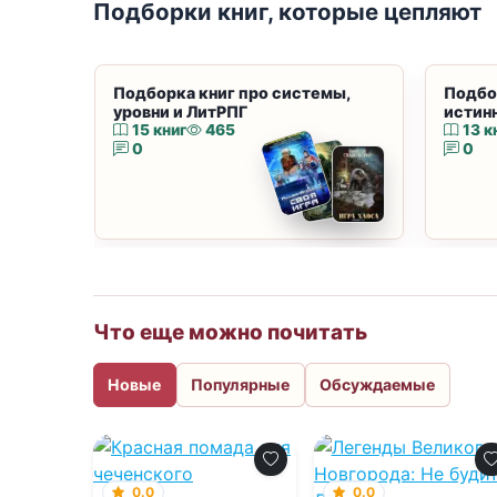
Подборки книг, которые цепляют
Подборка книг про системы,
Подбо
уровни и ЛитРПГ
истин
15 книг
465
13 к
0
0
Что еще можно почитать
Новые
Популярные
Обсуждаемые
0.0
0.0