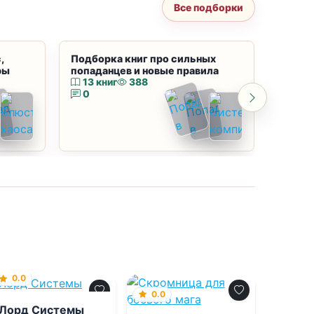
Все подборки
,
Подборка книг про сильных
Подбор
ры
попаданцев и новые правила
магию
13 книг
388
10 к
0
0
0.0
0.0
Лорд Системы