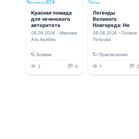
Красная помада
Легенды
для чеченского
Великого
авторитета
Новгорода: Не
будите Лихо
08.08.2026 -
Мариам
08.08.2026 -
Полина
Аль Арабиа
Петрова
Боевик
Приключения
2
0
1
0.0
0.0
Пламя в оковах
Рассыпанные
кости
08.08.2026 -
Хейзел
08.08.2026 -
Николь
Пейдж
Скарано