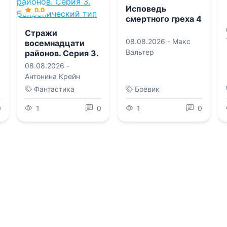
Исповедь
0.0
смертного греха 4
Стражи
08.08.2026 -
Макс
восемнадцати
Вальтер
районов. Серия 3.
Байронический
08.08.2026 -
тип
Антонина Крейн
Фантастика
Боевик
0
1
0
1
0
0.0
0.0
Инженер с того
света
Школа
благородных
девиц Терезии
08.08.2026 -
Елена
Ольденбургской
Кароль
08.08.2026 -
Елизавета