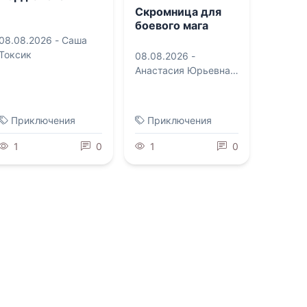
Скромница для
боевого мага
08.08.2026 -
Саша
Токсик
08.08.2026 -
Анастасия Юрьевна
Королева
Приключения
Приключения
1
0
1
0
0.0
0.0
Заноза для
Путешествие 2
ищейки
08.08.2026 -
08.08.2026 -
Кирилл
Анастасия Юрьевна
Клеванский
Королева