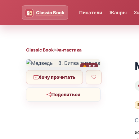
Писатели
Жанры
Х
Classic Book
/
Фантастика
0.0
Хочу прочитать
Поделиться
С
Ж