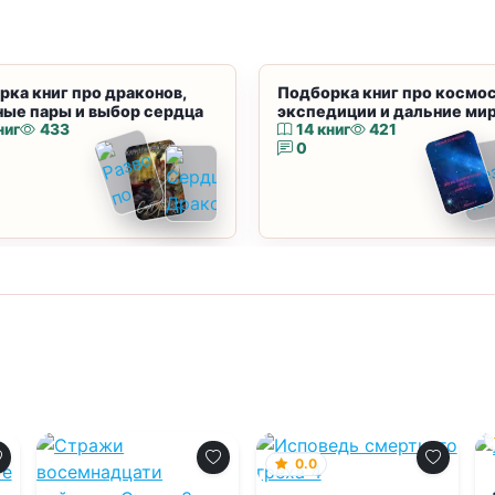
рка книг про драконов,
Подборка книг про космос
ные пары и выбор сердца
экспедиции и дальние ми
ниг
433
14 книг
421
0
0.0