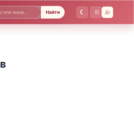
Найти
ов