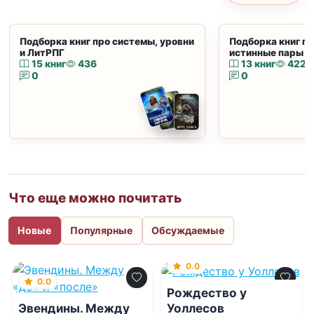
Подборка книг про системы, уровни
Подборка книг пр
и ЛитРПГ
истинные пары и
15 книг
436
13 книг
422
0
0
Что еще можно почитать
Новые
Популярные
Обсуждаемые
0.0
0.0
Рождество у
Уоллесов
Эвендины. Между