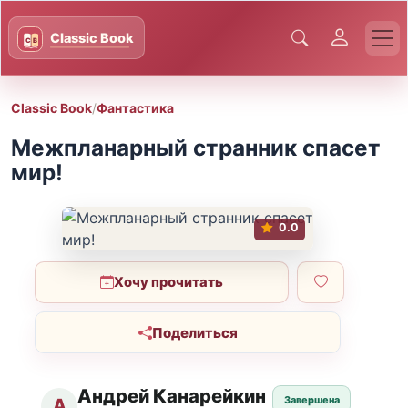
Classic Book
/
Фантастика
Межпланарный странник спасет
мир!
0.0
Хочу прочитать
Поделиться
Андрей Канарейкин
Завершена
А