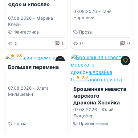
«до» и «после»
07.08.2026 -
Таня
Нордсвей
07.08.2026 -
Марина
Клейн
Фантастика
Проза
0
0
0
0
0.0
Большая перемена
0.0
07.08.2026 -
Злата
Брошенная невеста
Милашевич
морского
дракона.Хозяйка
Штормового приюта
07.08.2026 -
Юлий
Люцифер
Проза
Приключения
1
0
2
0