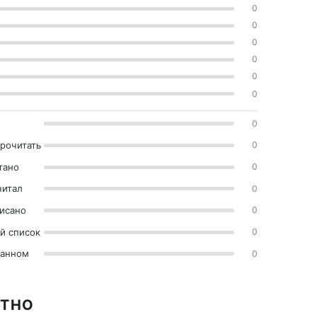
0
0
0
0
0
0
0
прочитать
0
тано
0
читал
0
исано
0
й список
0
ранном
0
АТНО