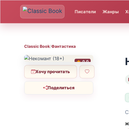
Писатели
Жанры
Х
Classic Book
/
Фантастика
0.0
Хочу прочитать
Поделиться
С
Ж