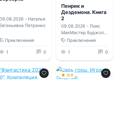
Пенрик и
Дездемона. Книга
2
09.08.2026 -
Наталья
Евгеньевна Петренко
09.08.2026 -
Лоис
МакМастер Буджолд
,
Ксения Сергеевна
Приключения
Приключения
Егорова
1
0
1
0
0.0
0.0
Царь горы. Игра
со смертью
"Фантастика
2026-160".
Компиляция.
09.08.2026 -
Оксана
Книги 1-28
Олеговна Заугольная
09.08.2026 -
Василий
Васильевич
Головачев
,
Василиса
Фантастика
Фантастика
Мельницкая
,
Вахтанг