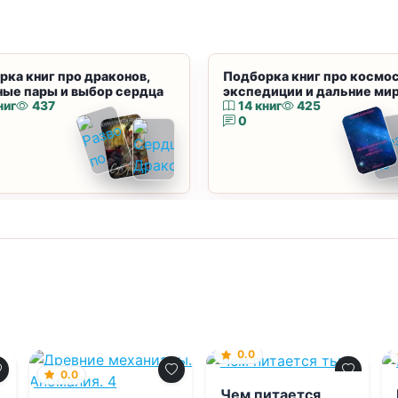
рка книг про драконов,
Подборка книг про космос
ные пары и выбор сердца
экспедиции и дальние ми
ниг
437
14 книг
425
0
0.0
0.0
Чем питается