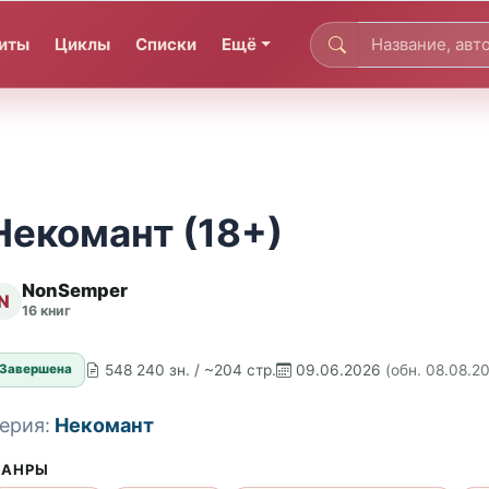
иты
Циклы
Списки
Ещё
Некомант (18+)
NonSemper
N
16 книг
548 240 зн. / ~204 стр.
09.06.2026
(обн. 08.08.2
Завершена
ерия:
Некомант
АНРЫ