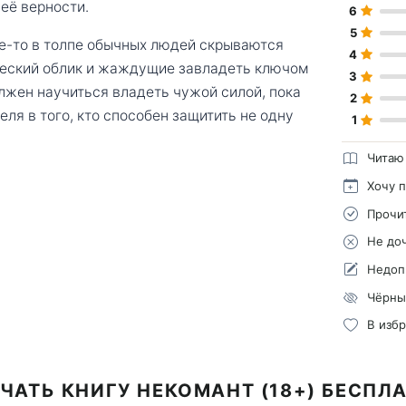
 её верности.
6
5
де-то в толпе обычных людей скрываются
4
еский облик и жаждущие завладеть ключом
3
жен научиться владеть чужой силой, пока
2
еля в того, кто способен защитить не одну
1
Читаю
Хочу 
Прочи
Не до
Недоп
Чёрны
В изб
ЧАТЬ КНИГУ НЕКОМАНТ (18+) БЕСПЛ