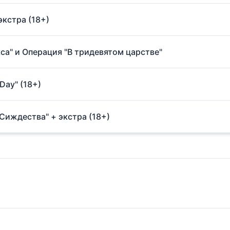
экстра (18+)
са" и Операция "В тридевятом царстве"
Day" (18+)
Сиждества" + экстра (18+)