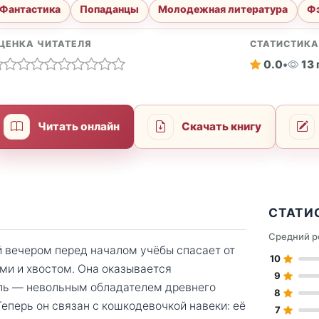
Фантастика
Попаданцы
Молодежная литература
Ф
ЦЕНКА ЧИТАТЕЛЯ
СТАТИСТИК
0.0
•
13
Читать онлайн
Скачать книгу
СТАТИ
Средний р
 вечером перед началом учёбы спасает от
10
и и хвостом. Она оказывается
9
ель — невольным обладателем древнего
8
Теперь он связан с кошкодевочкой навеки: её
7