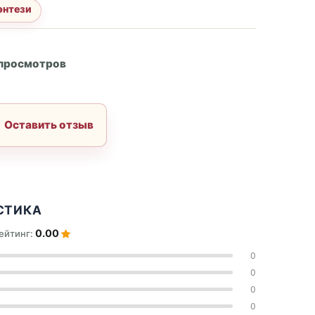
энтези
А
 просмотров
Оставить отзыв
СТИКА
0.00
ейтинг:
0
0
0
0