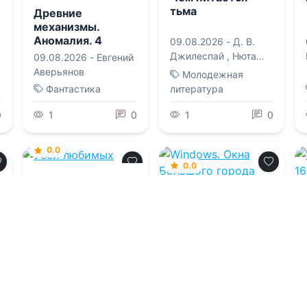
тьма
Древние
механизмы.
Аномалия. 4
09.08.2026 -
Д. В.
Джилеспай
,
Нюта
09.08.2026 -
Евгений
Колесникова
Аверьянов
Молодежная
Фантастика
литература
0
1
0
1
0
0.0
0.0
Убей любимых
Windows. Окна
Большого города
09.08.2026 -
Л. Э.
Харпер
,
Надя
09.08.2026 -
Марина
Тигровская
Николаевна Белкина
Попаданцы
Фантастика