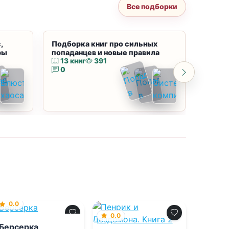
Все подборки
,
Подборка книг про сильных
Подбор
ры
попаданцев и новые правила
магию
13 книг
391
10 к
0
0
0.0
0.0
Берсерка