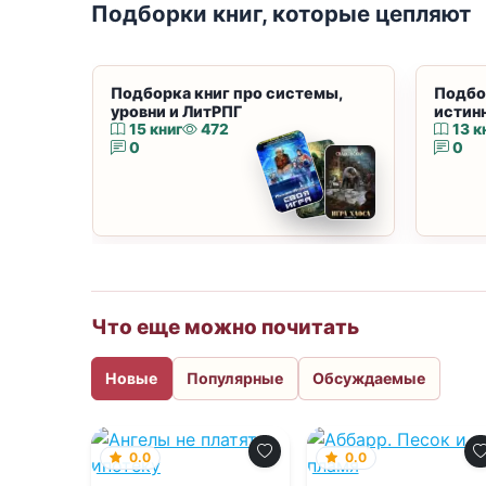
Подборки книг, которые цепляют
Подборка книг про системы,
Подбо
уровни и ЛитРПГ
истин
15 книг
472
13 к
0
0
Что еще можно почитать
Новые
Популярные
Обсуждаемые
0.0
0.0