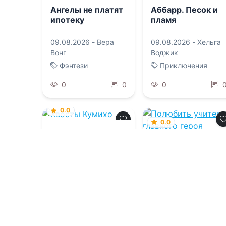
Ангелы не платят
Аббарр. Песок и
ипотеку
пламя
09.08.2026 -
Вера
09.08.2026 -
Хельга
Вонг
Воджик
Фэнтези
Приключения
0
0
0
0.0
0.0
Хвосты Кумихо
Полюбить
учителя главного
героя
09.08.2026 -
Нина
Ким
09.08.2026 -
Александра Ибис
Молодежная
Молодежная
литература
литература