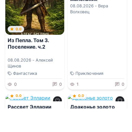
волшебников
08.08.2026 -
Вера
Волховец
0.0
Из Пепла. Том 3.
Поселение. ч.2
08.08.2026 -
Алексей
Щинов
Фантастика
Приключения
0
0
1
0
0.0
0.0
Рассвет Элларии
Драконье золото
08.08.2026 -
Джулия
08.08.2026 -
Марина