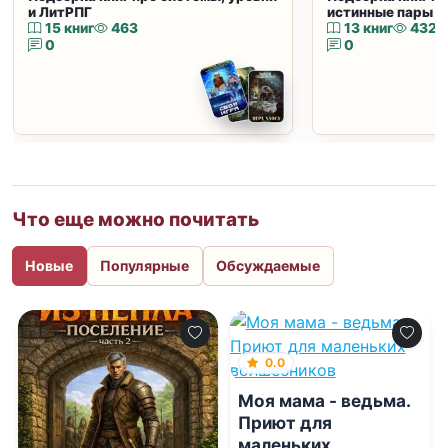
и ЛитРПГ
истинные пары и
15 книг
463
13 книг
432
0
0
Что еще можно почитать
Новые
Популярные
Обсуждаемые
0.0
Моя мама - ведьма.
Приют для
маленьких