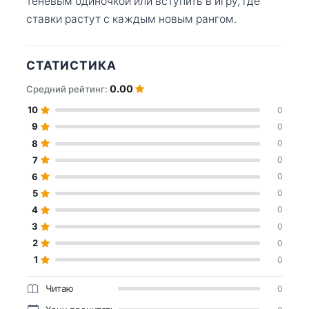
теневым одиночкой или вступить в игру, где
ставки растут с каждым новым рангом.
СТАТИСТИКА
0.00
Средний рейтинг:
10
0
9
0
8
0
7
0
6
0
5
0
4
0
3
0
2
0
1
0
Читаю
0