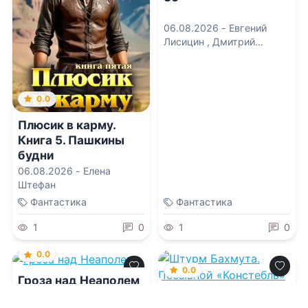
06.08.2026 -
Евгений
Лисицин
,
Дмитрий
Дорничев
0.0
Плюсик в карму.
Книга 5. Пашкины
будни
06.08.2026 -
Елена
Штефан
Фантастика
Фантастика
1
0
1
0
0.0
0.0
Гроза над Неаполем
Штурм Бахмута.