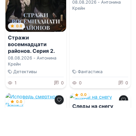
Байронический тип
08.08.2026 -
Антонина
Крейн
0.0
Стражи
восемнадцати
районов. Серия 2.
Добро пожаловать в
08.08.2026 -
Антонина
Небесные Чертоги!
Крейн
Детективы
Фантастика
1
0
0
0
0.0
0.0
Следы на снегу
Исповедь смертного
греха 4
08.08.2026 -
Татьяна
Филатова
08.08.2026 -
Макс