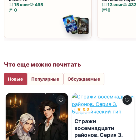
15 книг
465
13 книг
433
0
0
Что еще можно почитать
Новые
Популярные
Обсуждаемые
0.0
Стражи
восемнадцати
районов. Серия 3.