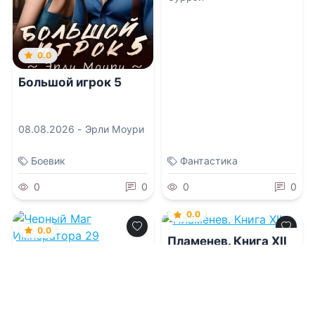
0.0
Большой игрок 5
08.08.2026 -
Эрли Моури
Боевик
Фантастика
0
0
0
0
0.0
0.0
Пламенев. Книга XII
Черный Маг
Императора 29
08.08.2026 -
Сергей
Карелин
,
Юрий Розин
08.08.2026 -
Александр