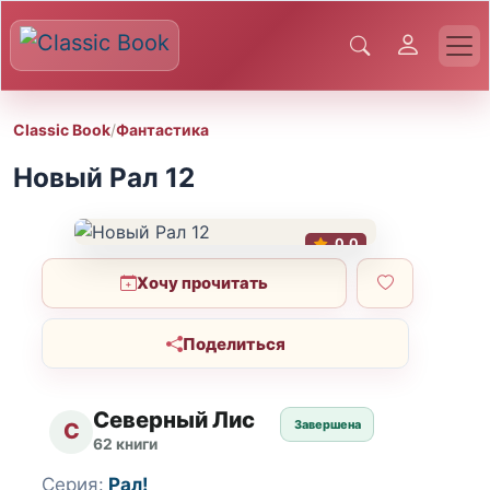
Classic Book
/
Фантастика
Новый Рал 12
0.0
Хочу прочитать
Поделиться
Северный Лис
Завершена
С
62 книги
Серия:
Рал!