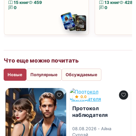
15 книг
459
13 книг
428
0
0
Что еще можно почитать
Новые
Популярные
Обсуждаемые
0.0
Протокол
наблюдателя
08.08.2026 -
Айна
Суррэй