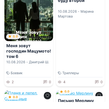
буду второй
10.08.2026 -
Марина
Мартова
0.0
Меня зовут
господин Мацумото!
том 6
10.08.2026 -
Дмитрий Ш.
Боевик
Триллеры
2
0
4
0
0.0
0.0
Письмо Мерлину
Пламя и пепел.