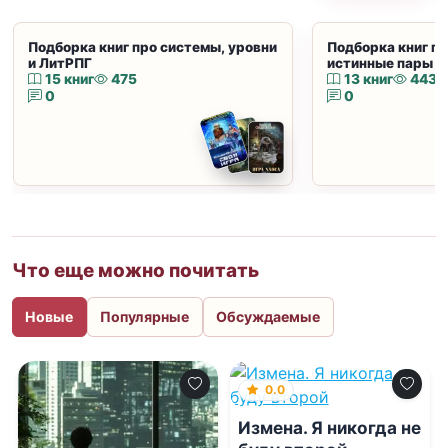
Подборка книг про системы, уровни
Подборка книг пр
и ЛитРПГ
истинные пары и
15 книг
475
13 книг
443
0
0
Что еще можно почитать
Новые
Популярные
Обсуждаемые
0.0
Измена. Я никогда не