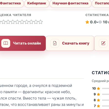
Фантастика
Киберпанк
Научная фантастика
Постап
ЦЕНКА ЧИТАТЕЛЯ
СТАТИСТИК
0.0
•
10
Читать онлайн
Скачать книгу
СТАТИ
Средний р
шенном городе, а очнулся в подземной
10
о памяти — фрагменты: красное небо,
9
лся спасти. Вместо тела — чужая плоть,
8
вом, что восстанавливает раны за минуты и
7