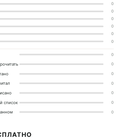
0
0
0
0
0
0
0
прочитать
0
тано
0
читал
0
исано
0
й список
0
ранном
0
ЕСПЛАТНО