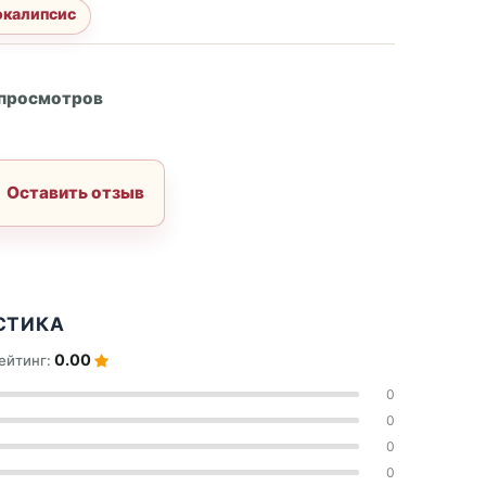
окалипсис
А
 просмотров
Оставить отзыв
СТИКА
0.00
ейтинг:
0
0
0
0