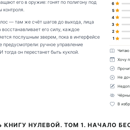
ащают его в оружие: гонят по полигону под
6
 контроля.
5
4
олос — там же счёт шагов до выхода, лица
3
а восстанавливает его силу, каждое
2
яется послушным зверем, пока в интерфейсе
1
е предусмотрели: ручное управление
Читаю
 тогда он перестанет быть куклой.
Хочу 
Прочи
Не до
Недоп
Чёрны
В изб
 КНИГУ НУЛЕВОЙ. ТОМ 1. НАЧАЛО Б