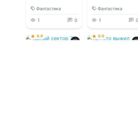
Фантастика
Фантастика
1
0
1
0.0
0.0
Черный сектор 3
Тот, кто выжил
06.08.2026 -
06.08.2026 -
Ольга
Кристиан Бэд
Владимировна
Которова
Фантастика
Фантастика
2
0
2