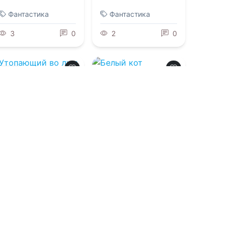
Карелин
Фантастика
Фантастика
3
0
2
0
0.0
0.0
Утопающий во
лжи 19
Белый кот
старейшины
Цунчжэ. Том 1
05.08.2026 -
Лев
Жуковский
04.08.2026 -
Юй Сы
Фантастика
Фантастика
3
0
6
0