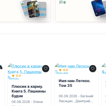
0
0.0
0.0
Имя нам Легион.
Том 35
Плюсик в карму.
Книга 5. Пашкины
будни
06.08.2026 -
Евгений
Лисицин
,
Дмитрий
06.08.2026 -
Елена
Дорничев