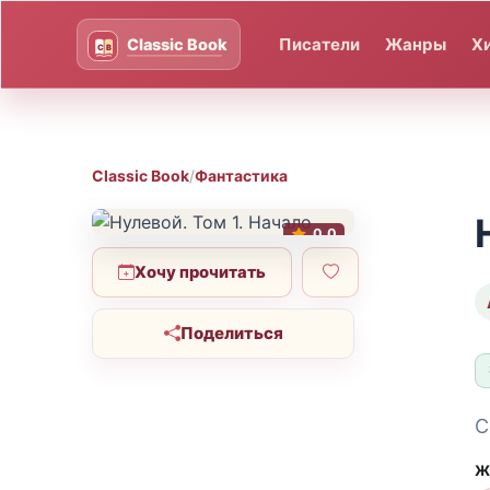
Писатели
Жанры
Х
Classic Book
/
Фантастика
0.0
Хочу прочитать
Поделиться
С
Ж