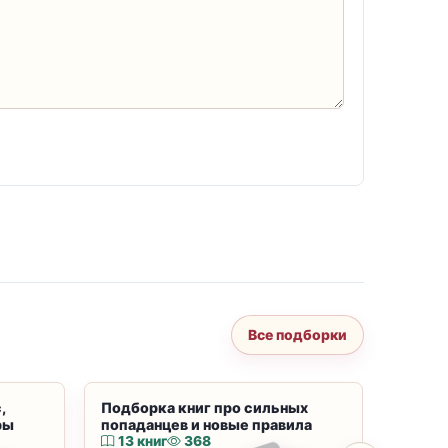
Все подборки
,
Подборка книг про сильных
Подбор
ры
попаданцев и новые правила
магию
13 книг
368
10 к