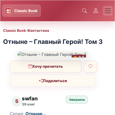
Classic Book
/
Фантастика
Отныне – Главный Герой! Том 3
0.0
Хочу прочитать
Поделиться
swfan
Завершена
S
39 книг
Серия:
Отныне…