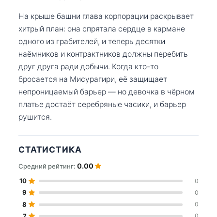
На крыше башни глава корпорации раскрывает
хитрый план: она спрятала сердце в кармане
одного из грабителей, и теперь десятки
наёмников и контрактников должны перебить
друг друга ради добычи. Когда кто-то
бросается на Мисурагири, её защищает
непроницаемый барьер — но девочка в чёрном
платье достаёт серебряные часики, и барьер
рушится.
СТАТИСТИКА
0.00
Средний рейтинг:
10
0
9
0
8
0
7
0