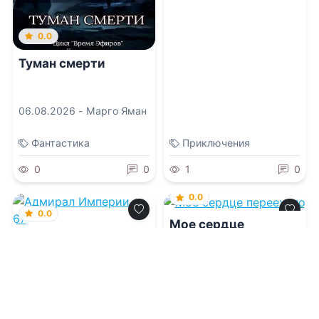
0.0
Туман смерти
06.08.2026 -
Марго Яман
Фантастика
Приключения
0
0
1
0
0.0
0.0
Мое сердце
переехало
Адмирал Империи –
67
06.08.2026 -
Мишель
Бюсси
,
Алексей
06.08.2026 -
Дмитрий
Колыжихин
Коровников