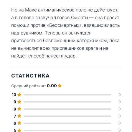
Но на Макс антимагическое поле не действует,
а в голове зазвучал голос Смерти — она просит
помощи против «Бессмертных», взявших власть
над рудником. Теперь он вынужден
притворяться беспомощным каторжником, пока
не вычислит всех приспешников врага и не
найдёт способ нанести удар.
СТАТИСТИКА
0.00
Средний рейтинг:
10
0
9
0
8
0
7
0
6
0
5
0