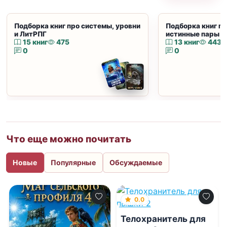
Подборка книг про системы, уровни
Подборка книг пр
и ЛитРПГ
истинные пары и
15 книг
475
13 книг
443
0
0
Что еще можно почитать
Новые
Популярные
Обсуждаемые
0.0
Телохранитель для