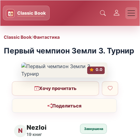
Classic Book
/
Фантастика
Первый чемпион Земли 3. Турнир
0.0
Хочу прочитать
Поделиться
Nezloi
Завершена
N
19 книг