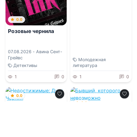
0.0
Розовые чернила
07.08.2026 -
Авина Сент-
Грейвс
Молодежная
Детективы
литература
1
0
1
0
0.0
0.0
Недостижимые:
Дуэт Чернил
Бывший, которого
невозможно
заблокировать
07.08.2026 -
MAEZOS
07.08.2026 -
Мариэль