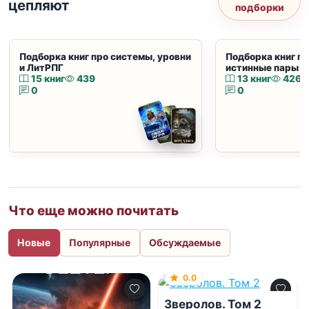
цепляют
подборки
Подборка книг про системы, уровни
Подборка книг пр
и ЛитРПГ
истинные пары и
15 книг
439
13 книг
426
0
0
Что еще можно почитать
Новые
Популярные
Обсуждаемые
0.0
Зверолов. Том 2