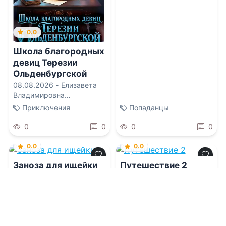
0.0
Школа благородных
девиц Терезии
Ольденбургской
08.08.2026 -
Елизавета
Владимировна
Соболянская
Приключения
Попаданцы
0
0
0
0
0.0
0.0
Заноза для ищейки
Путешествие 2
08.08.2026 -
Анастасия
08.08.2026 -
Кирилл
Юрьевна Королева
Клеванский
Приключения
Приключения