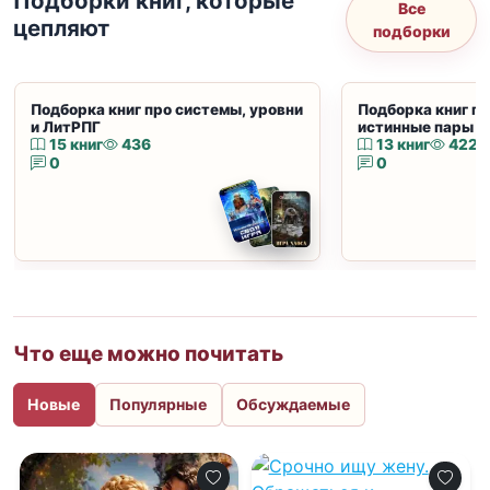
Подборки книг, которые
Все
цепляют
подборки
Подборка книг про системы, уровни
Подборка книг пр
и ЛитРПГ
истинные пары и
15 книг
436
13 книг
422
0
0
Что еще можно почитать
Новые
Популярные
Обсуждаемые