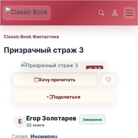
Classic Book
/
Фантастика
Призрачный страж 3
0.0
Хочу прочитать
Поделиться
Егор Золотарев
Завершена
Е
32 книги
Серия:
Иномирец