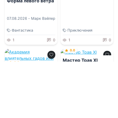
ведьма, или Все о
Форма левого ветра
десертах и любви
07.08.2026 -
Марк Вэйлер
Фантастика
Приключения
1
0
1
0
0.0
Мастер Трав XI
0.0
Академия
влиятельных гадов
07.08.2026 -
Ваня
Мордорский
или Я снова
молода?!
07.08.2026 -
Зинаида
Владимировна Гаврик
Попаданцы
Приключения
1
0
1
0