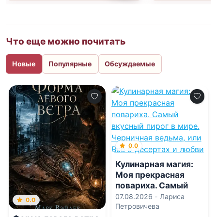
Что еще можно почитать
Новые
Популярные
Обсуждаемые
0.0
Кулинарная магия:
Моя прекрасная
повариха. Самый
вкусный пирог в
07.08.2026 -
Лариса
0.0
мире. Черничная
Петровичева