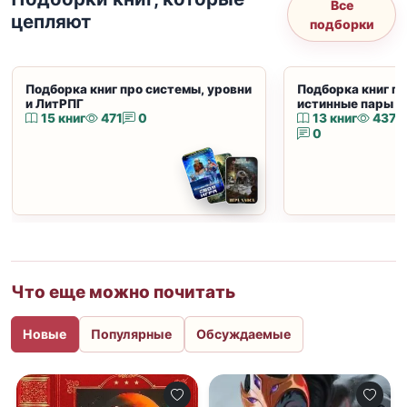
Все
цепляют
подборки
Подборка книг про системы, уровни
Подборка книг пр
и ЛитРПГ
истинные пары и
15 книг
471
0
13 книг
437
0
Что еще можно почитать
Новые
Популярные
Обсуждаемые