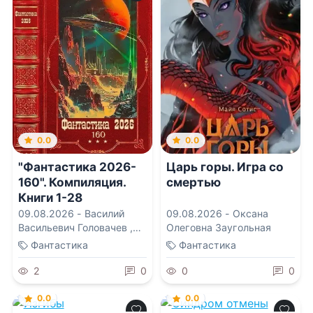
0.0
0.0
"Фантастика 2026-
Царь горы. Игра со
160". Компиляция.
смертью
Книги 1-28
09.08.2026 -
Василий
09.08.2026 -
Оксана
Васильевич Головачев
,
Олеговна Заугольная
Василиса Мельницкая
,
Фантастика
Фантастика
Вахтанг Глурджидзе
,
Лисса Мун
,
Ольга
2
0
0
0
Владимировна Которова
0.0
0.0