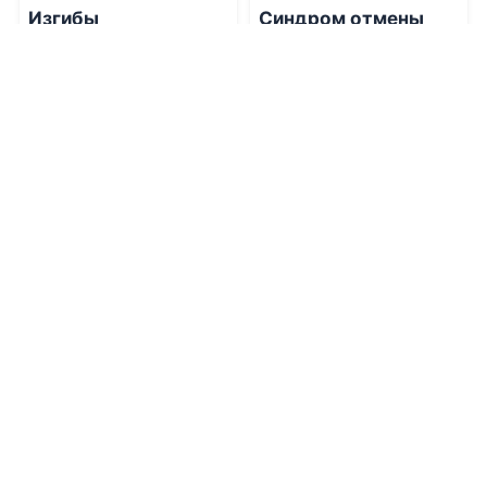
Изгибы
Синдром отмены
09.08.2026 -
Ольга
09.08.2026 -
Виктория
Гордеева
Сталь
Боевик
Боевик
0
0
1
0
0.0
0.0
Тень Кукулькана
Проклятие
черничного пирога
09.08.2026 -
Алексей
Птица
09.08.2026 -
Виола Редж
Фантастика
Боевик
0
0
1
0