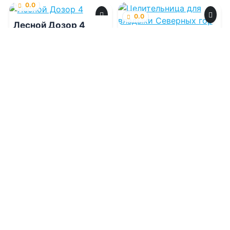
0.0
0.0
Лесной Дозор 4
Целительница для
владыки Северных
гор
09.08.2026 -
Александр
Вольт
,
Сергей Карелин
08.08.2026 -
Алекс Го
Боевик
Приключения
2
0
1
0
0.0
0.0
"Шолох". гепталогия
Королева
Неверленда
08.08.2026 -
Антонина
08.08.2026 -
Никки Сент
Крейн
Кроу
Детективы
Триллеры
1
0
1
0