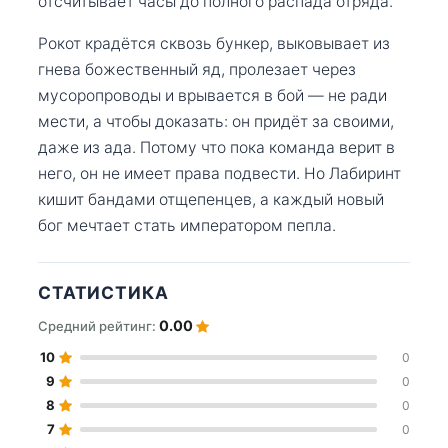
отсчитывает часы до полного распада отряда.
Рокот крадётся сквозь бункер, выковывает из
гнева божественный яд, пролезает через
мусоропроводы и врывается в бой — не ради
мести, а чтобы доказать: он придёт за своими,
даже из ада. Потому что пока команда верит в
него, он не имеет права подвести. Но Лабиринт
кишит бандами отщепенцев, а каждый новый
бог мечтает стать императором пепла.
СТАТИСТИКА
0.00
Средний рейтинг:
10
0
9
0
8
0
7
0