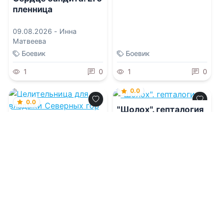
пленница
09.08.2026 -
Инна
Матвеева
Боевик
Боевик
1
0
1
0
0.0
0.0
"Шолох". гепталогия
Целительница для
владыки Северных
гор
08.08.2026 -
Антонина
Крейн
08.08.2026 -
Алекс Го
Приключения
Детективы
1
0
1
0