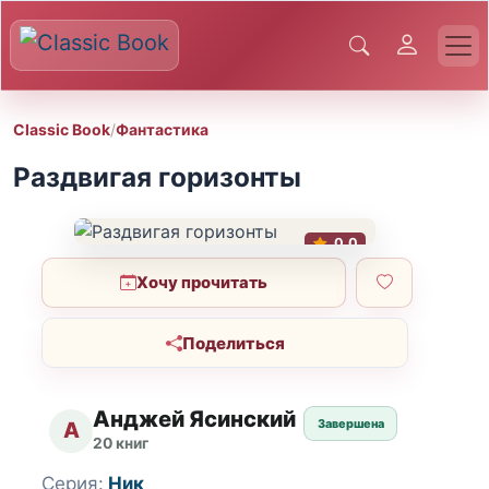
Classic Book
/
Фантастика
Раздвигая горизонты
0.0
Хочу прочитать
Поделиться
Анджей Ясинский
Завершена
А
20 книг
Серия:
Ник