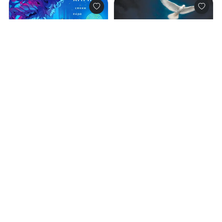
0.0
0.0
Убей любимых
Windows. Окна
Большого города
09.08.2026 -
Л. Э. Харпер
09.08.2026 -
Марина
,
Надя Тигровская
Николаевна Белкина
Попаданцы
Фантастика
1
0
1
0