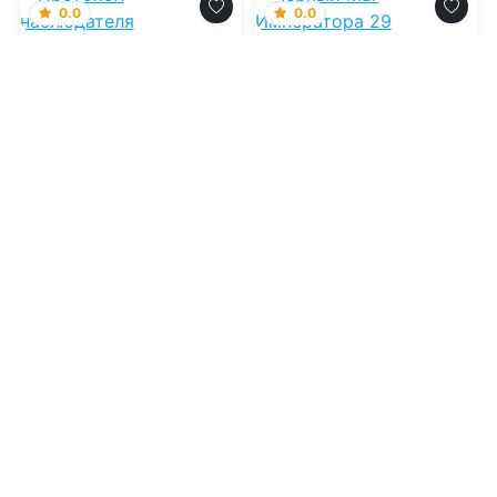
0.0
0.0
Протокол
Черный Маг
наблюдателя
Императора 29
08.08.2026 -
Айна
08.08.2026 -
Александр
Суррэй
Герда
Фантастика
Приключения
1
0
1
0
0.0
0.0
Пламенев. Книга XII
Небесный этюд
08.08.2026 -
Сергей
07.08.2026 -
Слава Лунич
Карелин
,
Юрий Розин
Фантастика
Военная литература
5
0
1
0