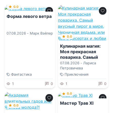
0.0
Форма левого ветра
07.08.2026 -
Марк Вэйлер
0.0
Кулинарная магия:
Моя прекрасная
повариха. Самый
вкусный пирог в
07.08.2026 -
Лариса
мире. Черничная
Петровичева
ведьма, или Все о
Фантастика
Приключения
десертах и любви
1
0
1
0
0.0
Мастер Трав XI
0.0