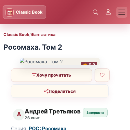
Classic Book
/
Фантастика
Росомаха. Том 2
0.0
Хочу прочитать
Поделиться
Андрей Третьяков
Завершена
А
26 книг
Серия:
РОС: Росомаха