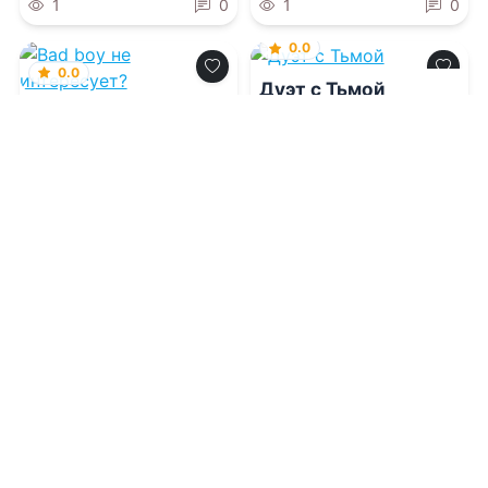
1
0
1
0
0.0
0.0
Дуэт с Тьмой
Bad boy не
интересует?
08.08.2026 -
Мария
Волконская
08.08.2026 -
Юля Фло
Молодежная
Молодежная
литература
литература
1
0
1
0
0.0
0.0
Развод. Твоя
непоправимая
Школа благородных
ошибка
девиц Терезии
Ольденбургской
08.08.2026 -
Анастасия