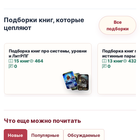
Подборки книг, которые
Все
цепляют
подборки
Подборка книг про системы, уровни
Подборка книг пр
и ЛитРПГ
истинные пары и
15 книг
464
13 книг
432
0
0
Что еще можно почитать
Новые
Популярные
Обсуждаемые