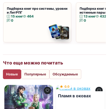
Подборка книг про системы, уровни
Подборка книг пр
и ЛитРПГ
истинные пары и
15 книг
464
13 книг
432
0
0
Что еще можно почитать
Новые
Популярные
Обсуждаемые
0.0
Пламя в оковах