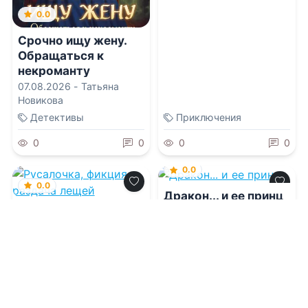
0.0
Срочно ищу жену.
Обращаться к
некроманту
07.08.2026 -
Татьяна
Новикова
Детективы
Приключения
0
0
0
0
0.0
0.0
Дракон... и ее принц
Русалочка, фикция и
раздача лещей
07.08.2026 -
Нинель
Мягкова
07.08.2026 -
Пальмира
Керлис
Молодежная
Фэнтези
литература