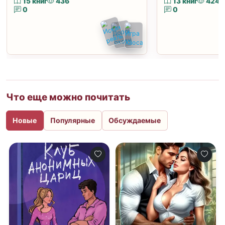
15 книг
436
13 книг
424
0
0
Что еще можно почитать
Новые
Популярные
Обсуждаемые