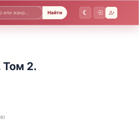
Найти
 Том 2.
26)