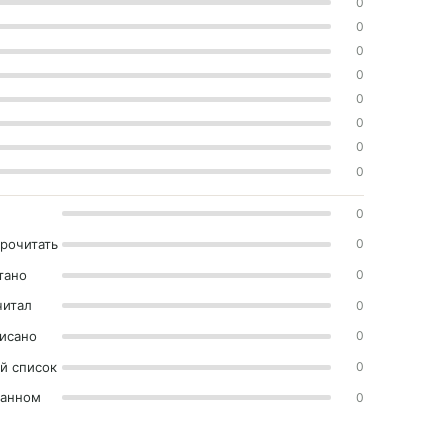
0
0
0
0
0
0
0
0
0
прочитать
0
тано
0
читал
0
исано
0
й список
0
ранном
0