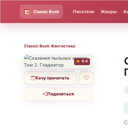
Писатели
Жанры
Х
Classic Book
/
Фантастика
0.0
Хочу прочитать
Поделиться
С