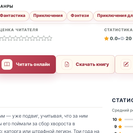
АНРЫ
Фантастика
Приключения
Фэнтези
Приключения дл
ЦЕНКА ЧИТАТЕЛЯ
СТАТИСТИК
0.0
•
20
Читать онлайн
Скачать книгу
СТАТИ
Средний р
м — уже подвиг, учитывая, что за ним
10
 его поймали за сбор хвороста в
9
: каторга или штрафной легион. Три года на