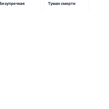
Безупречная
Туман смерти
06.08.2026 -
06.08.2026 -
Марго
Анастасия Аристова
Яман
Боевик
Фантастика
2
0
1
0
0.0
0.0