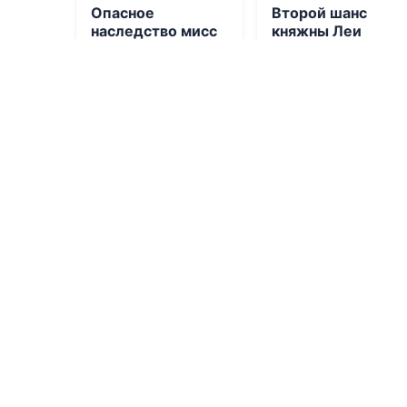
Опасное
Второй шанс
наследство мисс
княжны Леи
Прайс
06.08.2026 -
Наталья
06.08.2026 -
Татьяна
Дягилева
Этерра
Фантастика
Приключения
0
0
0
0.0
0.0