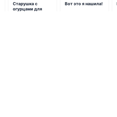
Старушка с
Вот это я нашила!
огурцами для
дракона
06.08.2026 -
Карина
06.08.2026 -
Настя
Карская
Оз
Приключения
Попаданцы
0
0
0
1
0
0.0
0.0