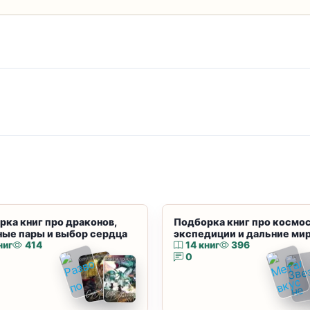
рка книг про драконов,
Подборка книг про космос
ные пары и выбор сердца
экспедиции и дальние ми
ниг
414
14 книг
396
0