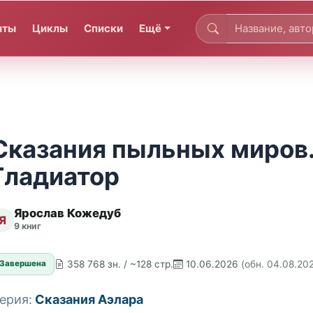
иты
Циклы
Списки
Ещё
Сказания пыльных миров.
Гладиатор
Ярослав Кожедуб
Я
9 книг
358 768 зн. / ~128 стр.
10.06.2026
(обн. 04.08.20
Завершена
ерия:
Сказания Аэлара