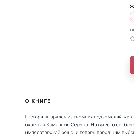
Ж
О
О КНИГЕ
Грегори выбрался из гномьих подземелий живы
охотятся Каменные Сердца. Но вместо свободы
императорской роще, и теперь перед ним выбор