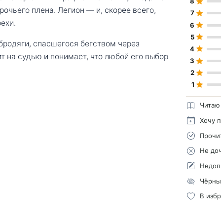
8
рочьего плена. Легион — и, скорее всего,
7
ехи.
6
5
 бродяги, спасшегося бегством через
4
ит на судью и понимает, что любой его выбор
3
2
1
Читаю
Хочу 
Прочи
Не до
Недоп
Чёрны
В изб