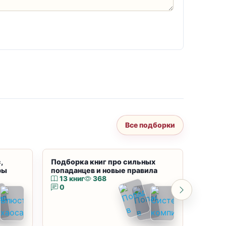
Все подборки
,
Подборка книг про сильных
Подбор
ры
попаданцев и новые правила
магию
13 книг
368
10 к
0
0