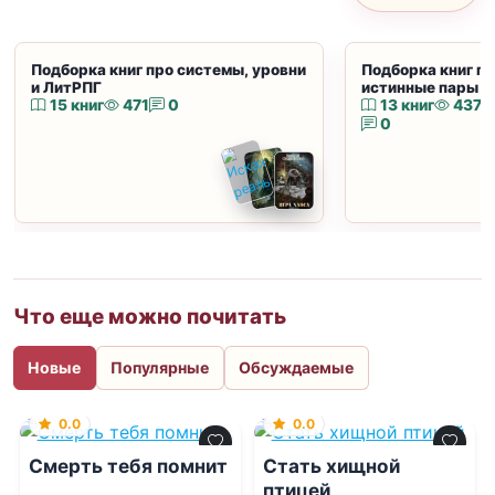
Подборка книг про системы, уровни
Подборка книг пр
и ЛитРПГ
истинные пары и
15 книг
471
0
13 книг
437
0
Что еще можно почитать
Новые
Популярные
Обсуждаемые
0.0
0.0
Смерть тебя помнит
Стать хищной
птицей