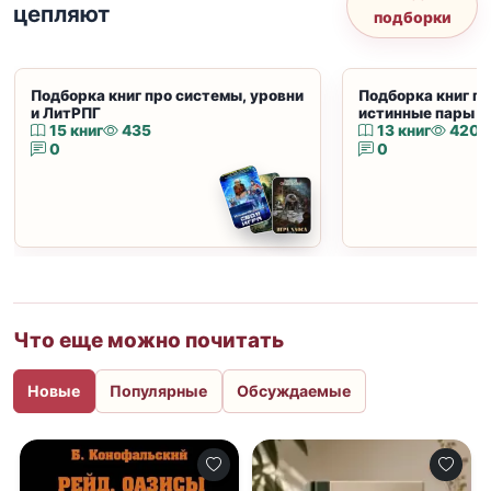
цепляют
подборки
Подборка книг про системы, уровни
Подборка книг пр
и ЛитРПГ
истинные пары и
15 книг
435
13 книг
420
0
0
Что еще можно почитать
Новые
Популярные
Обсуждаемые