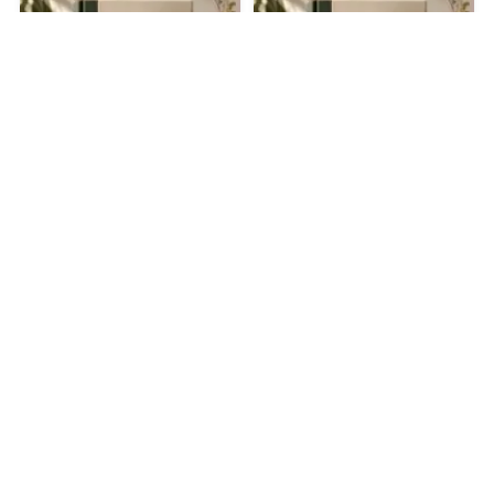
0.0
0.0
Поглоти Меня
Недостижимые:
Дуэт Чернил
07.08.2026 -
Эмили Рат
07.08.2026 -
MAEZOS
Молодежная
литература
Триллеры
1
0
1
0