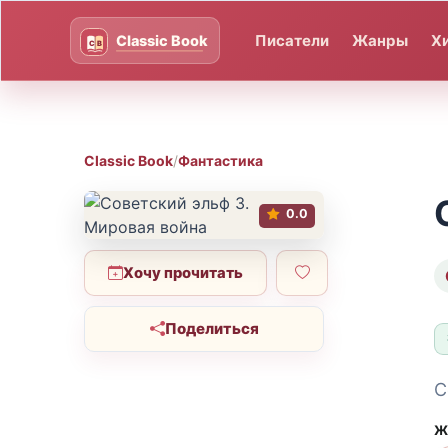
Писатели
Жанры
Х
Classic Book
/
Фантастика
0.0
Хочу прочитать
Поделиться
С
Ж