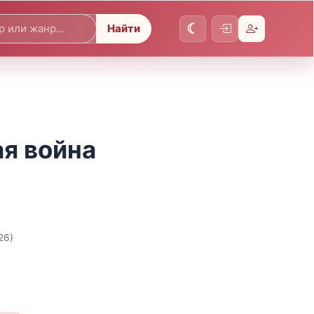
Найти
ая война
26)