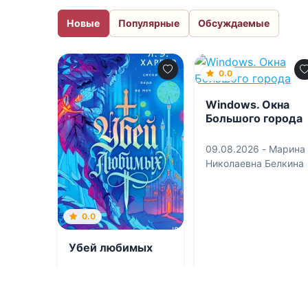
Новые
Популярные
Обсуждаемые
0.0
Windows. Окна
Большого города
09.08.2026 -
Марина
Николаевна Белкина
0.0
Убей любимых
09.08.2026 -
Л. Э.
Харпер
,
Надя