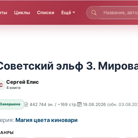
иты
Циклы
Списки
Ещё
Советский эльф 3. Миров
Сергей Елис
С
4 книги
442 744 зн. / ~169 стр.
19.06.2026
(обн. 03.08.20
Завершена
ерия:
Магия цвета киновари
АНРЫ