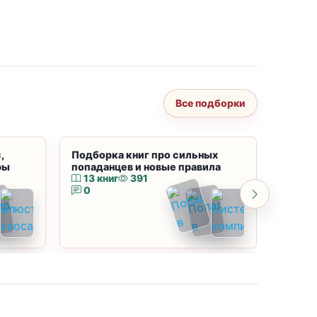
Все подборки
,
Подборка книг про сильных
Подбор
ры
попаданцев и новые правила
магию
13 книг
391
10 к
0
0