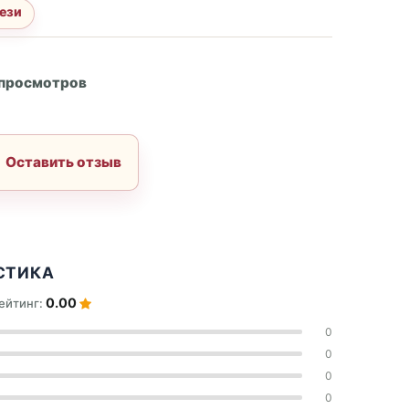
ези
А
 просмотров
Оставить отзыв
СТИКА
0.00
ейтинг:
0
0
0
0