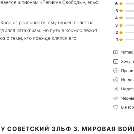
вается шпионом «Легиона Свободы», эльф
6
5
4
Хаос из реальности, ему нужен полёт на
3
одился катаклизм. Но путь в космос лежит
2
юз с теми, кто прежде клялся его
1
Читаю
Хочу 
Прочи
Не до
Недоп
Чёрны
В изб
У СОВЕТСКИЙ ЭЛЬФ 3. МИРОВАЯ ВО