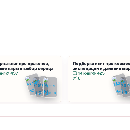
рка книг про драконов,
Подборка книг про космос
ные пары и выбор сердца
экспедиции и дальние ми
ниг
437
14 книг
425
0