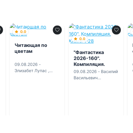
0.0
0.0
Читающая по
цветам
"Фантастика
2026-160".
Компиляция.
09.08.2026 -
Книги 1-28
Элизабет Лупас
,
09.08.2026 -
Василий
Елена Сергеевна
Васильевич
Татищева
Головачев
,
Василиса
Мельницкая
,
Вахтанг
Глурджидзе
,
Лисса
Мун
,
Ольга
Владимировна
Которова