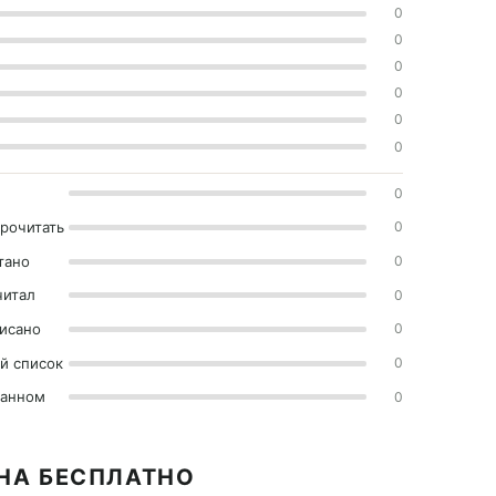
0
0
0
0
0
0
0
прочитать
0
тано
0
читал
0
исано
0
й список
0
ранном
0
ЙНА БЕСПЛАТНО