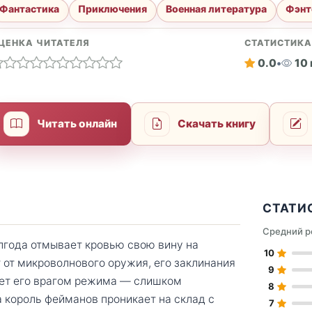
Фантастика
Приключения
Военная литература
Фэнт
ЦЕНКА ЧИТАТЕЛЯ
СТАТИСТИК
0.0
•
10
Читать онлайн
Скачать книгу
СТАТИ
Средний р
олгода отмывает кровью свою вину на
10
 от микроволнового оружия, его заклинания
9
ает его врагом режима — слишком
8
 король фейманов проникает на склад с
7