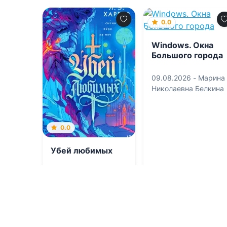
0.0
Windows. Окна
Большого города
09.08.2026 -
Марина
Николаевна Белкина
0.0
Убей любимых
09.08.2026 -
Л. Э.
Харпер
,
Надя
Тигровская
Попаданцы
Фантастика
1
0
1