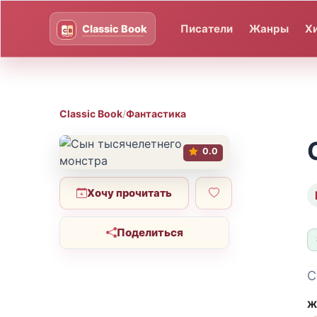
Писатели
Жанры
Х
Classic Book
/
Фантастика
0.0
Хочу прочитать
Поделиться
С
Ж