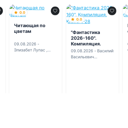
0.0
0.0
Читающая по
цветам
"Фантастика
2026-160".
Компиляция.
09.08.2026 -
Книги 1-28
Элизабет Лупас
,
09.08.2026 -
Василий
Елена Сергеевна
Васильевич
Татищева
Головачев
,
Василиса
Мельницкая
,
Вахтанг
Глурджидзе
,
Лисса
Мун
,
Ольга
Владимировна
Которова
Приключения
Фантастика
0
1
0
2
0