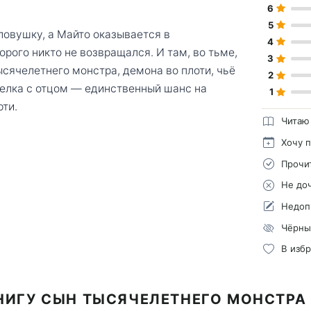
6
5
ловушку, а Майто оказывается в
4
рого никто не возвращался. И там, во тьме,
3
сячелетнего монстра, демона во плоти, чьё
2
елка с отцом — единственный шанс на
1
рти.
Читаю
Хочу 
Прочи
Не до
Недоп
Чёрны
В изб
НИГУ СЫН ТЫСЯЧЕЛЕТНЕГО МОНСТРА