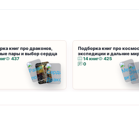
рка книг про драконов,
Подборка книг про космос
ные пары и выбор сердца
экспедиции и дальние ми
ниг
437
14 книг
425
0