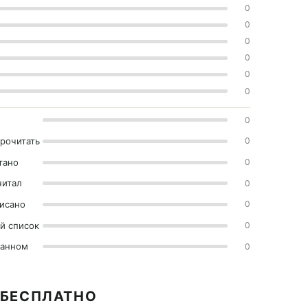
0
0
0
0
0
0
0
прочитать
0
тано
0
читал
0
исано
0
й список
0
ранном
0
 БЕСПЛАТНО