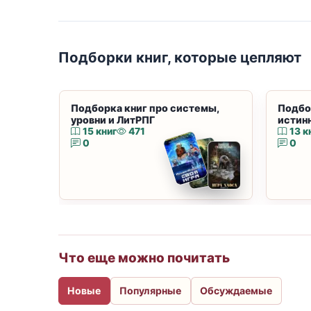
Подборки книг, которые цепляют
Подборка книг про системы,
Подбо
уровни и ЛитРПГ
истин
15 книг
471
13 к
0
0
Что еще можно почитать
Новые
Популярные
Обсуждаемые