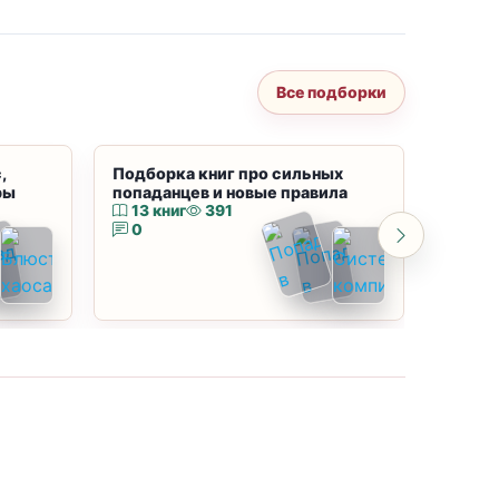
Все подборки
,
Подборка книг про сильных
Подбор
ры
попаданцев и новые правила
магию
13 книг
391
10 к
0
0