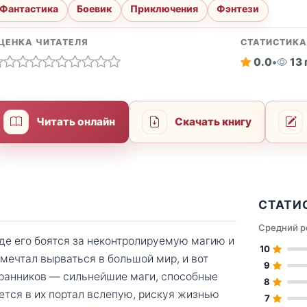
Фантастика
Боевик
Приключения
Фэнтези
ЦЕНКА ЧИТАТЕЛЯ
СТАТИСТИК
0.0
•
13
Читать онлайн
Скачать книгу
СТАТИ
Средний р
где его боятся за неконтролируемую магию и
10
мечтал вырваться в большой мир, и вот
9
транников — сильнейшие маги, способные
8
ется в их портал вслепую, рискуя жизнью
7