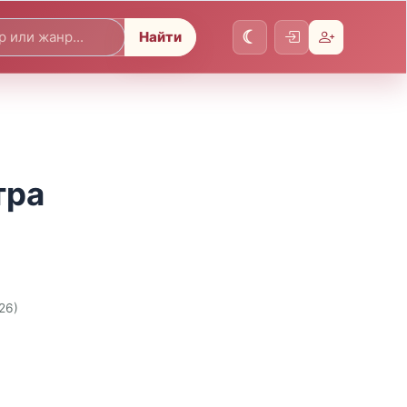
Найти
тра
26)