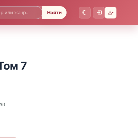
Найти
Том 7
26)