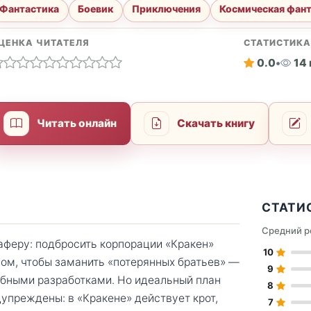
Фантастика
Боевик
Приключения
Космическая фан
ЦЕНКА ЧИТАТЕЛЯ
СТАТИСТИК
0.0
•
14
Читать онлайн
Скачать книгу
СТАТИ
Средний р
аферу: подбросить корпорации «Кракен»
10
ом, чтобы заманить «потерянных братьев» —
9
обными разработками. Но идеальный план
8
дупреждены: в «Кракене» действует крот,
7