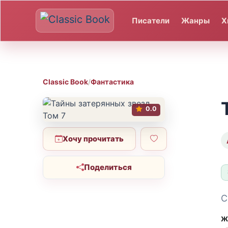
Писатели
Жанры
Х
Classic Book
/
Фантастика
0.0
Хочу прочитать
Поделиться
С
Ж