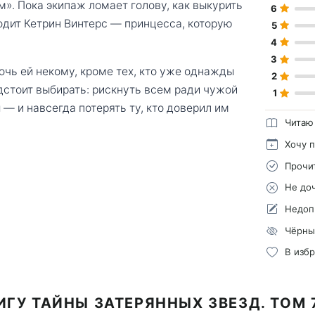
. Пока экипаж ломает голову, как выкурить
6
ходит Кетрин Винтерс — принцесса, которую
5
4
3
мочь ей некому, кроме тех, кто уже однажды
2
дстоит выбирать: рискнуть всем ради чужой
1
 — и навсегда потерять ту, кто доверил им
Читаю
Хочу 
Прочи
Не до
Недоп
Чёрны
В изб
ИГУ ТАЙНЫ ЗАТЕРЯННЫХ ЗВЕЗД. ТОМ 