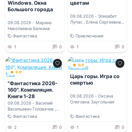
цветам
Windows. Окна
Большого города
09.08.2026 -
Элизабет
Лупас
,
Елена Сергеевна
09.08.2026 -
Марина
Татищева
Николаевна Белкина
Фантастика
Приключения
1
0
1
0
0.0
0.0
Царь горы. Игра со
смертью
"Фантастика 2026-
160". Компиляция.
Книги 1-28
09.08.2026 -
Оксана
Олеговна Заугольная
09.08.2026 -
Василий
Васильевич Головачев
,
Василиса Мельницкая
,
Фантастика
Фантастика
Вахтанг Глурджидзе
,
Лисса Мун
,
Ольга
2
0
1
0