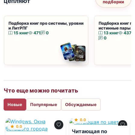
цепляют
подборки
Подборка книг про системы, уровни
Подборка книг пр
и ЛитРПГ
истинные пары и
15 книг
471
0
13 книг
437
0
Что еще можно почитать
Новые
Популярные
Обсуждаемые
0.0
0.0
Читающая по