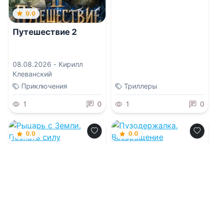
0.0
Путешествие 2
08.08.2026 -
Кирилл
Клеванский
Приключения
Триллеры
1
0
1
0
0.0
0.0
Рыцарь с Земли.
Пузодержалка.
Познать силу
Возвращение
08.08.2026 -
Владимир
08.08.2026 -
Евгения
Поселягин
Шагурова
Фантастика
Фэнтези